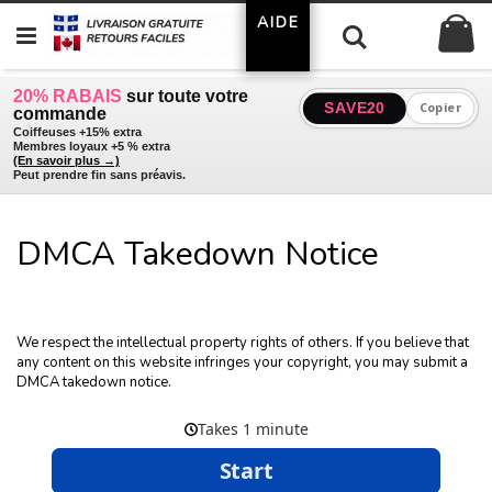
Allez
AIDE
Mo
au
Chercher
contenu
20% RABAIS
sur toute votre
SAVE20
Copier
commande
Coiffeuses +15% extra
Membres loyaux +5 % extra
(En savoir plus →)
Peut prendre fin sans préavis.
DMCA Takedown Notice
We respect the intellectual property rights of others. If you believe that
any content on this website infringes your copyright, you may submit a
DMCA takedown notice.